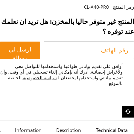
رمز المنتج : CL-A40-PRO
المنتج غير متوفر حاليا بالمخزن! هل تريد ان نعلمك
عند توفره ؟
ارسل لي
رسالة
أوافق على تقديم بياناتي طواعيةً واستخدامها للتواصل معي
ولأغراض إحصائية. أُدرك أنه بإمكاني إلغاء تسجيلي في أي وقت، وأن
تقديم بياناتي واستخدامها يخضعان لـ
سياسة الخصوصية
الخاصة
بالموقع.
s
Information
Description
Technical Data