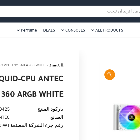
هل نزلت التطبيق ليصلك كل جديد ؟
هل 
ا تريد ان تبحث
Perfume
DEALS
CONSOLES
ALL PRODUCTS
الرئيسية
/
 SYMPHONY 360 ARGB WHITE
IQUID-CPU ANTEC
360 ARGB WHITE
باركود المنتج
0425
الصانع
NTEC
رقم جزء الشركة المصنعة
0-WT