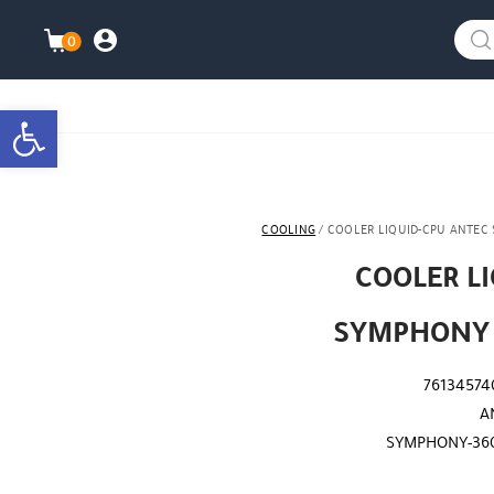
info@watanimall.com
025855963
العربية
نزلت التطبيق ليصلك كل جديد ؟
هل نزلت التطبي
0
התברות\ה
עגלת ה
bar
COOLING
/ COOLER LIQUID-CPU ANTEC
COOLER L
SYMPHONY 
76134574
A
SYMPHONY-36