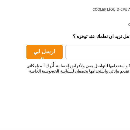
COOLER LIQUID-CPU 
 هل تريد ان نعلمك عند توفره ؟
ارسل لي
رسالة
ً واستخدامها للتواصل معي ولأغراض إحصائية. أُدرك أنه بإمكاني
قديم بياناتي واستخدامها يخضعان لـ
سياسة الخصوصية
الخاصة