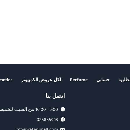
طلبية
حسابي
Perfume
لكل عروض الكمبيوتر
metics
اتصل بنا
9:00 - 16:00 من السبت للخميس
025855963
info@watanimall.com