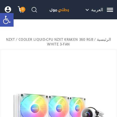
Skip to Content
Back top top
Contact Us
هل نزلت التطبيق ليصلك كل جديد ؟
0
العربية
bar
עגלת הק
התב
חיפוש
الرئيسية
/
/ COOLER LIQUID-CPU NZXT KRAKEN 360 RGB
NZXT
WHITE 3-FAN