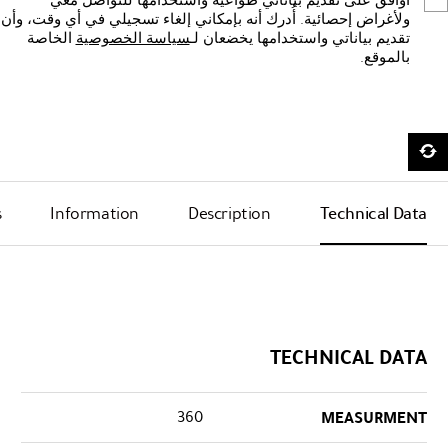
أوافق على تقديم بياناتي طواعيةً واستخدامها للتواصل معي
ولأغراض إحصائية. أُدرك أنه بإمكاني إلغاء تسجيلي في أي وقت، وأن
تقديم بياناتي واستخدامها يخضعان لـ
سياسة الخصوصية
الخاصة
بالموقع.
s
Information
Description
Technical Data
TECHNICAL DATA
360
MEASURMENT