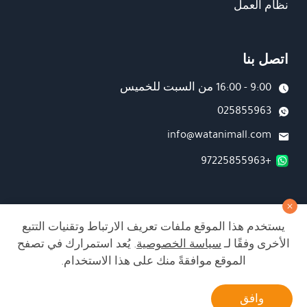
نظام العمل
اتصل بنا
9:00 - 16:00 من السبت للخميس
025855963
info@watanimall.com
+97225855963
فروع
يستخدم هذا الموقع ملفات تعريف الارتباط وتقنيات التتبع
تابعونا على صفحة الفيسبوك
الأخرى وفقًا لـ
سياسة الخصوصية
. يُعد استمرارك في تصفح
تابعونا على انستغرام
الموقع موافقةً منك على هذا الاستخدام.
أتصل بنا
وافق