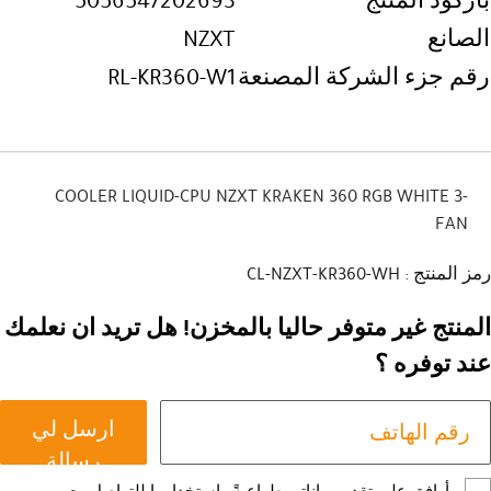
باركود المنتج
5056547202693
الصانع
NZXT
رقم جزء الشركة المصنعة
RL-KR360-W1
COOLER LIQUID-CPU NZXT KRAKEN 360 RGB WHITE 3-
FAN
رمز المنتج : CL-NZXT-KR360-WH
المنتج غير متوفر حاليا بالمخزن! هل تريد ان نعلمك
عند توفره ؟
ارسل لي
رسالة