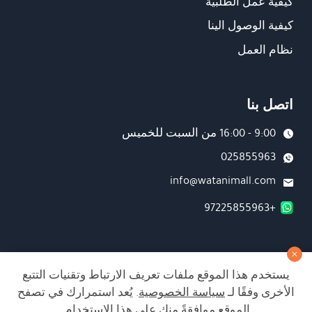
كيفية عمل الطلبية
كيفية الوصول الينا
نظام العمل
اتصل بنا
9:00 - 16:00 من السبت للخميس
025855963
info@watanimall.com
+97225855963
فروع
يستخدم هذا الموقع ملفات تعريف الارتباط وتقنيات التتبع
تابعونا على صفحة الفيسبوك
الأخرى وفقًا لـ
سياسة الخصوصية
. يُعد استمرارك في تصفح
تابعونا على انستغرام
الموقع موافقةً منك على هذا الاستخدام.