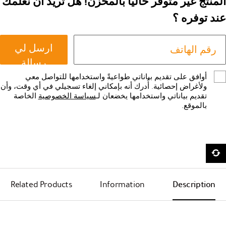
المنتج غير متوفر حاليا بالمخزن! هل تريد ان نعلمك
عند توفره ؟
ارسل لي
رسالة
أوافق على تقديم بياناتي طواعيةً واستخدامها للتواصل معي
ولأغراض إحصائية. أُدرك أنه بإمكاني إلغاء تسجيلي في أي وقت، وأن
تقديم بياناتي واستخدامها يخضعان لـ
سياسة الخصوصية
الخاصة
بالموقع.
Related Products
Information
Description