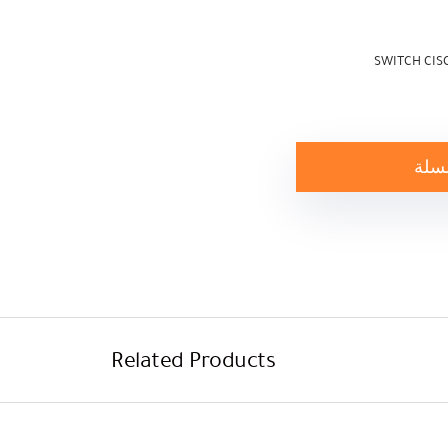
SWITCH CISC
لسلة
Related Products