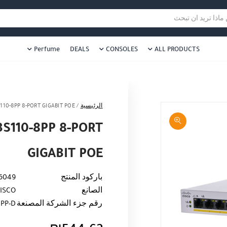
هل نزلت التطبيق ليصلك كل جديد ؟
هل 
ا تريد ان تبحث
Perfume
DEALS
CONSOLES
ALL PRODUCTS
الرئيسية
/
110-8PP 8-PORT GIGABIT POE
S110-8PP 8-PORT
GIGABIT POE
باركود المنتج
6049
الصانع
ISCO
رقم جزء الشركة المصنعة
8PP-D