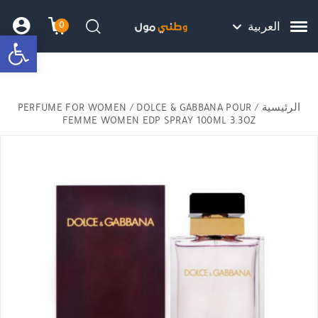
Skip to Content
Back top top
Contact Us
هل نزلت التطبيق ليصلك كل جديد ؟
0
العربية
bar
עגלת הק
התב
חיפוש
الرئيسية
/
/ DOLCE & GABBANA POUR
PERFUME FOR WOMEN
FEMME WOMEN EDP SPRAY 100ML 3.3OZ