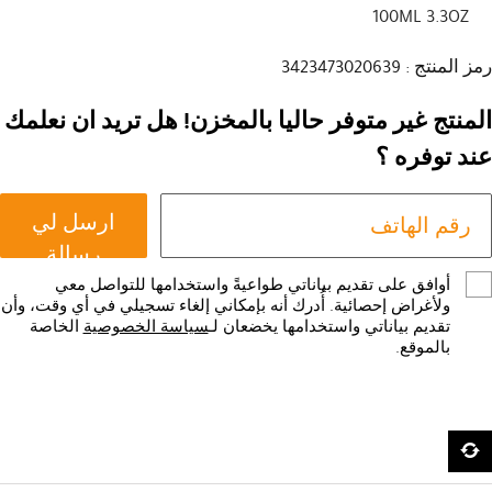
100ML 3.3OZ
رمز المنتج : 3423473020639
المنتج غير متوفر حاليا بالمخزن! هل تريد ان نعلمك
عند توفره ؟
ارسل لي
رسالة
أوافق على تقديم بياناتي طواعيةً واستخدامها للتواصل معي
ولأغراض إحصائية. أُدرك أنه بإمكاني إلغاء تسجيلي في أي وقت، وأن
تقديم بياناتي واستخدامها يخضعان لـ
سياسة الخصوصية
الخاصة
بالموقع.