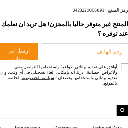
رمز المنتج : 3423220006893
المنتج غير متوفر حاليا بالمخزن! هل تريد ان نعلمك
عند توفره ؟
ارسل لي
رسالة
أوافق على تقديم بياناتي طواعيةً واستخدامها للتواصل معي
ولأغراض إحصائية. أُدرك أنه بإمكاني إلغاء تسجيلي في أي وقت، وأن
تقديم بياناتي واستخدامها يخضعان لـ
سياسة الخصوصية
الخاصة
بالموقع.
s
Information
Description
Technical Data