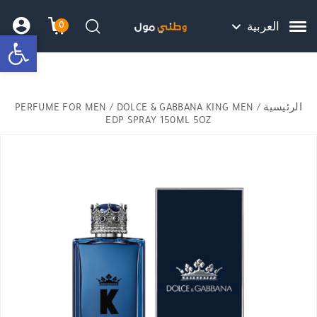
Skip to Content
Back top top
Contact Us
هل نزلت التطبيق ليصلك كل جديد ؟
0
العربية
bar
עגלת הק
התב
חיפוש
الرئيسية
/
/ DOLCE & GABBANA KING MEN
PERFUME FOR MEN
EDP SPRAY 150ML 5OZ