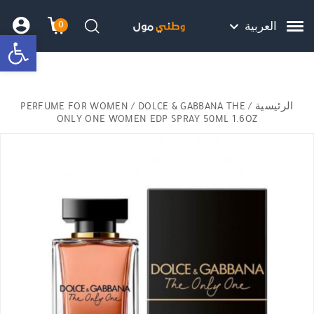
Skip to Content
Back top top
Contact Us
هل نزلت التطبيق ليصلك كل جديد ؟
0
العربية
bar
עגלת הק
התב
חיפוש
الرئيسية
/
/ DOLCE & GABBANA THE
PERFUME FOR WOMEN
ONLY ONE WOMEN EDP SPRAY 50ML 1.6OZ