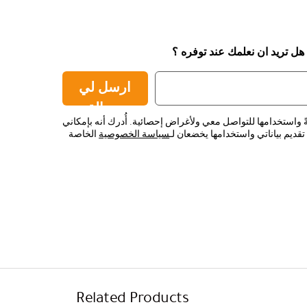
 هل تريد ان نعلمك عند توفره ؟
ارسل لي
رسالة
ً واستخدامها للتواصل معي ولأغراض إحصائية. أُدرك أنه بإمكاني
قديم بياناتي واستخدامها يخضعان لـ
سياسة الخصوصية
الخاصة
Related Products