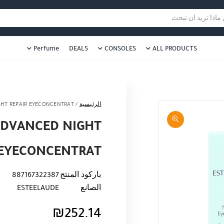
هل نزلت التطبيق ليصلك كل جديد ؟
هل 
ا تريد ان تبحث
Perfume
DEALS
CONSOLES
ALL PRODUCTS
الرئيسية
/
GHT REPAIR EYECONCENTRAT
ADVANCED NIGHT
 EYECONCENTRAT
باركود المنتج
887167322387
الصانع
ESTEELAUDE
₪
252.14