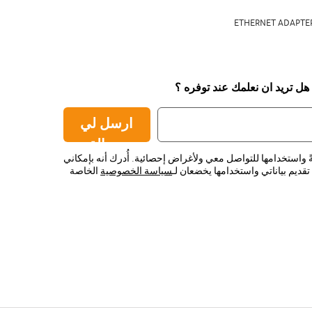
ETHERNET ADAPTER
 هل تريد ان نعلمك عند توفره ؟
ارسل لي
رسالة
ً واستخدامها للتواصل معي ولأغراض إحصائية. أُدرك أنه بإمكاني
قديم بياناتي واستخدامها يخضعان لـ
سياسة الخصوصية
الخاصة