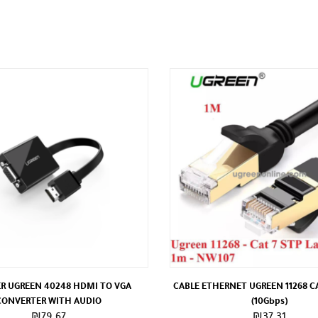
R UGREEN 40248 HDMI TO VGA
CABLE ETHERNET UGREEN 11268 CA
CONVERTER WITH AUDIO
(10Gbps)
₪
79.67
₪
37.31