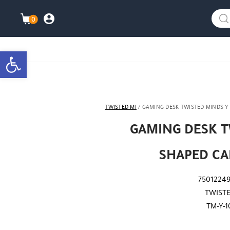
info@watanimall.com
025855963
العربية
نزلت التطبيق ليصلك كل جديد ؟
هل نزلت التطبي
0
התברות\ה
עגלת ה
bar
TWISTED MI
/ GAMING DESK TWISTED MINDS Y
GAMING DESK T
SHAPED CA
75012249
TWISTE
TM-Y-1