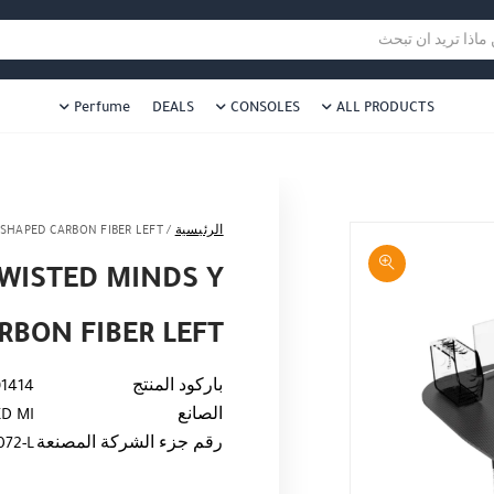
هل نزلت التطبيق ليصلك كل جديد ؟
هل 
ا تريد ان تبحث
Perfume
DEALS
CONSOLES
ALL PRODUCTS
الرئيسية
/
 SHAPED CARBON FIBER LEFT
WISTED MINDS Y
RBON FIBER LEFT
باركود المنتج
1414
الصانع
D MI
رقم جزء الشركة المصنعة
072-L