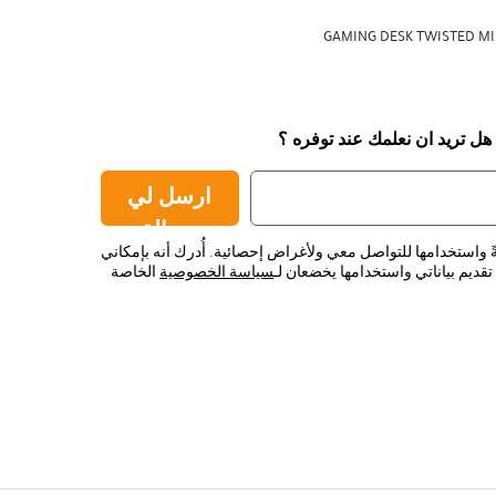
GAMING DESK TWISTED MI
 هل تريد ان نعلمك عند توفره ؟
ارسل لي
رسالة
ً واستخدامها للتواصل معي ولأغراض إحصائية. أُدرك أنه بإمكاني
قديم بياناتي واستخدامها يخضعان لـ
سياسة الخصوصية
الخاصة