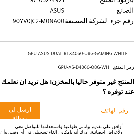
باركود المنتج
197105274921
الصانع
ASUS
رقم جزء الشركة المصنعة
90YV0JC2-M0NA00
GPU ASUS DUAL RTX4060-O8G-GAMING WHITE
رمز المنتج : GPU-AS-D4060-O8G-WH
المنتج غير متوفر حاليا بالمخزن! هل تريد ان نعلمك
عند توفره ؟
ارسل لي
رسالة
أوافق على تقديم بياناتي طواعيةً واستخدامها للتواصل معي
ولأغراض إحصائية. أُدرك أنه بإمكاني إلغاء تسجيلي في أي وقت، وأن