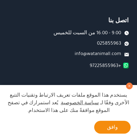
اتصل بنا
9:00 - 16:00 من السبت للخميس
025855963
info@watanimall.com
+97225855963
فروع
يستخدم هذا الموقع ملفات تعريف الارتباط وتقنيات التتبع
تابعونا على صفحة الفيسبوك
الأخرى وفقًا لـ
سياسة الخصوصية
. يُعد استمرارك في تصفح
تابعونا على انستغرام
الموقع موافقةً منك على هذا الاستخدام.
أتصل بنا
وافق