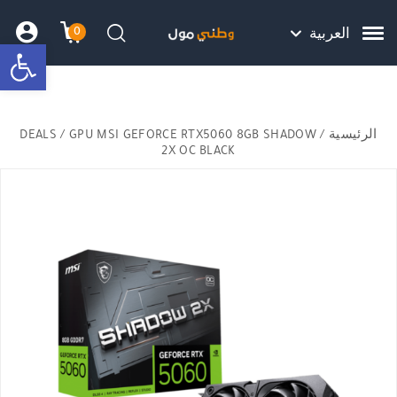
Skip to Content
Back top top
Contact Us
هل نزلت التطبيق ليصلك كل جديد ؟
0
العربية
bar
עגלת הק
התב
חיפוש
الرئيسية
/
/ GPU MSI GEFORCE RTX5060 8GB SHADOW
DEALS
2X OC BLACK