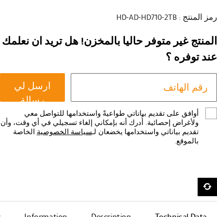
رمز المنتج : HD-AD-HD710-2TB
المنتج غير متوفر حاليا بالمخزن! هل تريد ان نعلمك
عند توفره ؟
ارسل لي
رسالة
أوافق على تقديم بياناتي طواعيةً واستخدامها للتواصل معي
ولأغراض إحصائية. أُدرك أنه بإمكاني إلغاء تسجيلي في أي وقت، وأن
تقديم بياناتي واستخدامها يخضعان لـ
سياسة الخصوصية
الخاصة
بالموقع.
s
Information
Description
Technical Data