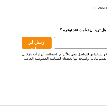
HEADSET
 هل تريد ان نعلمك عند توفره ؟
ارسل لي
رسالة
ً واستخدامها للتواصل معي ولأغراض إحصائية. أُدرك أنه بإمكاني
قديم بياناتي واستخدامها يخضعان لـ
سياسة الخصوصية
الخاصة