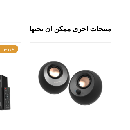
منتجات اخرى ممكن ان تحبها
عروض