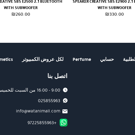
EATIVE SBS E2500 2.1 BLUETOOTH
SPEAKER CREATIVE SBS E2900 2.
WITH SUBWOOFER
WITH SUBWOOFER
₪
260.00
₪
330.00
طلبية
حسابي
Perfume
لكل عروض الكمبيوتر
metics
اتصل بنا
9:00 - 16:00 من السبت للخميس
025855963
info@watanimall.com
+97225855963