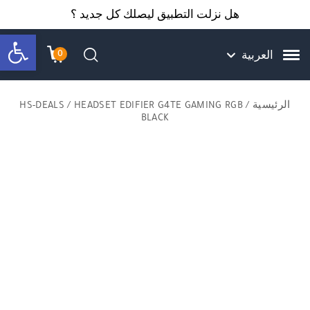
Skip to Content
Back top top
Contact Us
هل نزلت التطبيق ليصلك كل جديد ؟
bar
0
العربية
עגלת הק
התב
חיפוש
الرئيسية
/
/ HEADSET EDIFIER G4TE GAMING RGB
HS-DEALS
BLACK