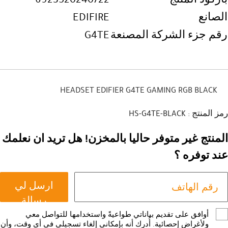
الصانع
EDIFIRE
رقم جزء الشركة المصنعة
G4TE
HEADSET EDIFIER G4TE GAMING RGB BLACK
رمز المنتج : HS-G4TE-BLACK
المنتج غير متوفر حاليا بالمخزن! هل تريد ان نعلمك
عند توفره ؟
ارسل لي
رسالة
أوافق على تقديم بياناتي طواعيةً واستخدامها للتواصل معي
ولأغراض إحصائية. أُدرك أنه بإمكاني إلغاء تسجيلي في أي وقت، وأن