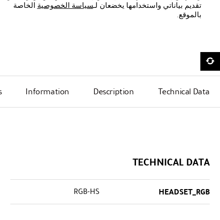
تقديم بياناتي واستخدامها يخضعان لـ
سياسة الخصوصية
الخاصة
بالموقع.
s
Information
Description
Technical Data
TECHNICAL DATA
RGB-HS
HEADSET_RGB