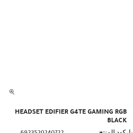
HEADSET EDIFIER G4TE GAMING RGB
BLACK
باركود المنتج
6923520240722