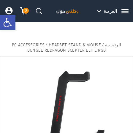
Skip to Content
Back top top
Contact Us
هل نزلت التطبيق ليصلك كل جديد ؟
0
العربية
bar
עגלת הק
התב
חיפוש
الرئيسية
/
/ HEADSET STAND & MOUSE
PC ACCESSORIES
BUNGEE REDRAGON SCEPTER ELITE RGB