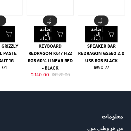
إضافة
إضافة
إ
إلى
إلى
السلة
السلة
ا
 GRIZZLY
KEYBOARD
SPEAKER BAR
L PASTE
REDRAGON K617 FIZZ
REDRAGON GS560 2.0
AUT 1G
RGB 60% LINEAR RED
USB RGB BLACK
.01
₪
90.77
- BLACK
السعر
السعر
₪
140.00
₪
220.00
الأصلي
الحالي
هو:
هو:
₪140.00.
₪220.00.
معلومات
من هو وطني مول