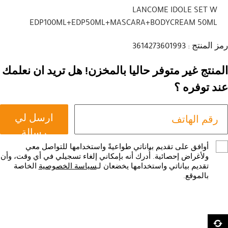
LANCOME IDOLE SET W
EDP100ML+EDP50ML+MASCARA+BODYCREAM 50ML
رمز المنتج : 3614273601993
المنتج غير متوفر حاليا بالمخزن! هل تريد ان نعلمك
عند توفره ؟
ارسل لي
رسالة
أوافق على تقديم بياناتي طواعيةً واستخدامها للتواصل معي
ولأغراض إحصائية. أُدرك أنه بإمكاني إلغاء تسجيلي في أي وقت، وأن
تقديم بياناتي واستخدامها يخضعان لـ
سياسة الخصوصية
الخاصة
بالموقع.