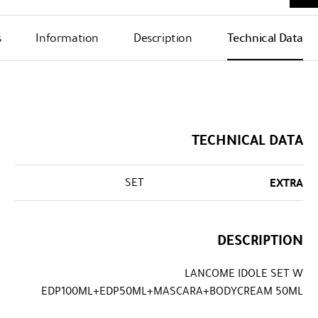
s
Information
Description
Technical Data
TECHNICAL DATA
SET
EXTRA
DESCRIPTION
LANCOME IDOLE SET W
EDP100ML+EDP50ML+MASCARA+BODYCREAM 50ML