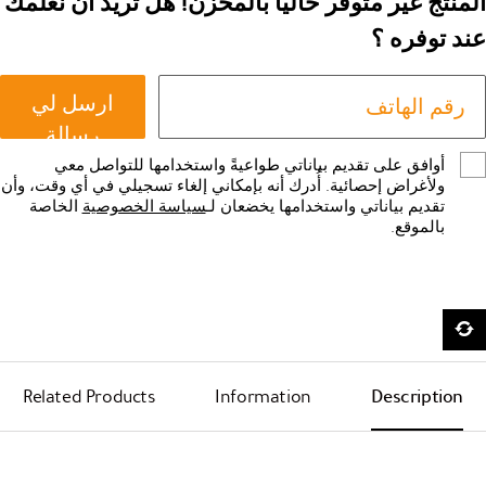
المنتج غير متوفر حاليا بالمخزن! هل تريد ان نعلمك
عند توفره ؟
ارسل لي
رسالة
أوافق على تقديم بياناتي طواعيةً واستخدامها للتواصل معي
ولأغراض إحصائية. أُدرك أنه بإمكاني إلغاء تسجيلي في أي وقت، وأن
تقديم بياناتي واستخدامها يخضعان لـ
سياسة الخصوصية
الخاصة
بالموقع.
Related Products
Information
Description