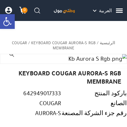
Skip to Content
Back top top
Contact Us
هل نزلت التطبيق ليصلك كل جديد ؟
0
العربية
bar
עגלת הק
התב
חיפוש
الرئيسية
/
/ KEYBOARD COUGAR AURORA-S RGB
COUGAR
MEMBRANE
KEYBOARD COUGAR AURORA-S RGB
MEMBRANE
باركود المنتج
642949017333
الصانع
COUGAR
رقم جزء الشركة المصنعة
AURORA-S