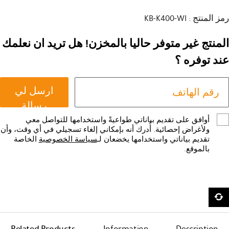
رمز المنتج : KB-K400-WI
المنتج غير متوفر حاليا بالمخزن! هل تريد ان نعلمك
عند توفره ؟
ارسل لي
رسالة
أوافق على تقديم بياناتي طواعيةً واستخدامها للتواصل معي
ولأغراض إحصائية. أُدرك أنه بإمكاني إلغاء تسجيلي في أي وقت، وأن
تقديم بياناتي واستخدامها يخضعان لـ
سياسة الخصوصية
الخاصة
بالموقع.
Related Products
Information
Description