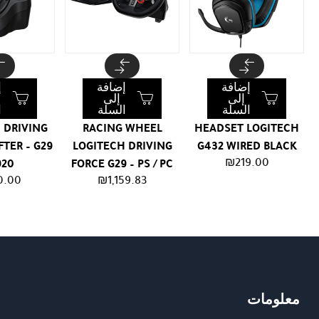
إضافة
إضافة
إ
إلى
إلى
السلة
السلة
ا
 DRIVING
RACING WHEEL
HEADSET LOGITECH
FTER – G29
LOGITECH DRIVING
G432 WIRED BLACK
₪
219.00
920
FORCE G29 – PS / PC
0.00
₪
1,159.83
معلومات