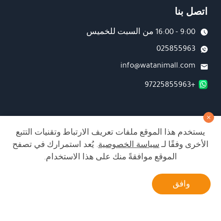
اتصل بنا
9:00 - 16:00 من السبت للخميس
025855963
info@watanimall.com
+97225855963
فروع
يستخدم هذا الموقع ملفات تعريف الارتباط وتقنيات التتبع
تابعونا على صفحة الفيسبوك
الأخرى وفقًا لـ
سياسة الخصوصية
. يُعد استمرارك في تصفح
تابعونا على انستغرام
الموقع موافقةً منك على هذا الاستخدام.
أتصل بنا
وافق
الشراء من الموقع آمن ويلبي أعلى معايير الأمان