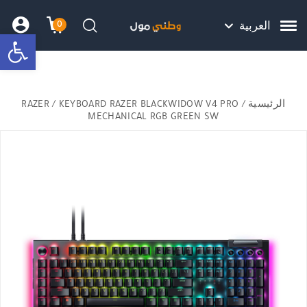
Skip to Content
Back top top
Contact Us
هل نزلت التطبيق ليصلك كل جديد ؟
0
العربية
bar
עגלת הק
התב
חיפוש
الرئيسية
/
/ KEYBOARD RAZER BLACKWIDOW V4 PRO
RAZER
MECHANICAL RGB GREEN SW