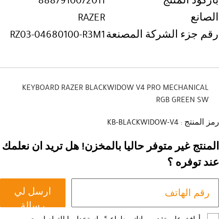
باركود المنتج
8887910072011
الصانع
RAZER
رقم جزء الشركة المصنعة
RZ03-04680100-R3M1
KEYBOARD RAZER BLACKWIDOW V4 PRO MECHANICAL
RGB GREEN SW
رمز المنتج : KB-BLACKWIDOW-V4
المنتج غير متوفر حاليا بالمخزن! هل تريد ان نعلمك
عند توفره ؟
ارسل لي
رسالة