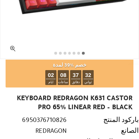
خصم %39 لمدة
02
08
37
32
ثواني
دفائق
ساعات
ايام
KEYBOARD REDRAGON K631 CASTOR
PRO 65% LINEAR RED – BLACK
باركود المنتج
6950376710826
الصانع
REDRAGON