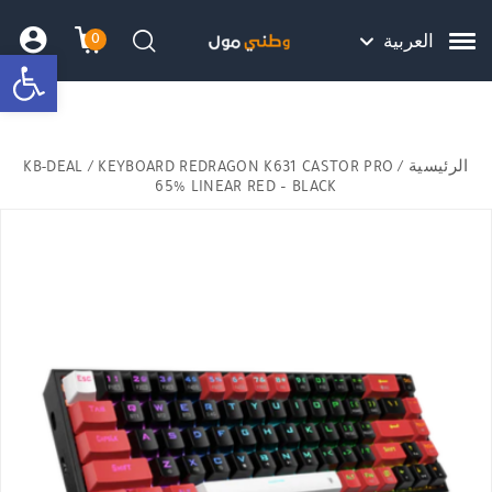
Skip to Content
Back top top
Contact Us
هل نزلت التطبيق ليصلك كل جديد ؟
0
العربية
bar
עגלת הק
התב
חיפוש
الرئيسية
/
/ KEYBOARD REDRAGON K631 CASTOR PRO
KB-DEAL
65% LINEAR RED – BLACK