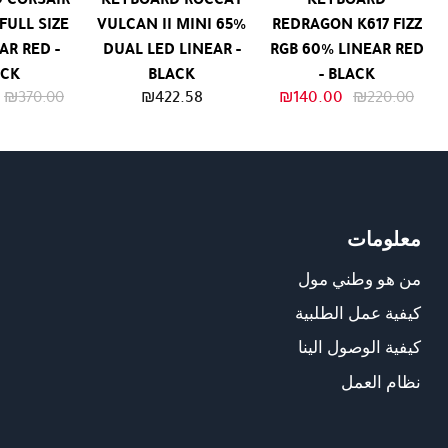
FULL SIZE
VULCAN II MINI 65%
REDRAGON K617 FIZZ
AR RED -
DUAL LED LINEAR -
RGB 60% LINEAR RED
ACK
BLACK
- BLACK
السعر
السعر
₪
370.00
₪
422.58
₪
140.00
₪
220.00
الأصلي
الحالي
هو:
هو:
₪140.00.
₪220.00.
معلومات
من هو وطني مول
كيفية عمل الطلبية
كيفية الوصول الينا
نظام العمل