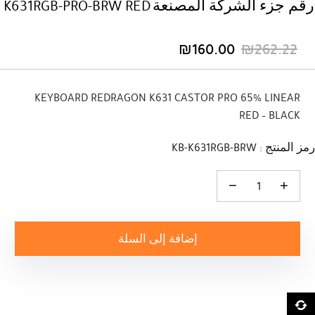
رقم جزء الشركة المصنعة
K631RGB-PRO-BRW RED
₪
160.00
₪
262.22
السعر
السعر
الحالي
الأصلي
هو:
هو:
KEYBOARD REDRAGON K631 CASTOR PRO 65% LINEAR
₪262.22.
₪160.00.
RED – BLACK
رمز المنتج : KB-K631RGB-BRW
كمية KEYBOARD REDRAGON K631 CASTOR PRO 65% LINEAR RED - BLACK
إضافة إلى السلة