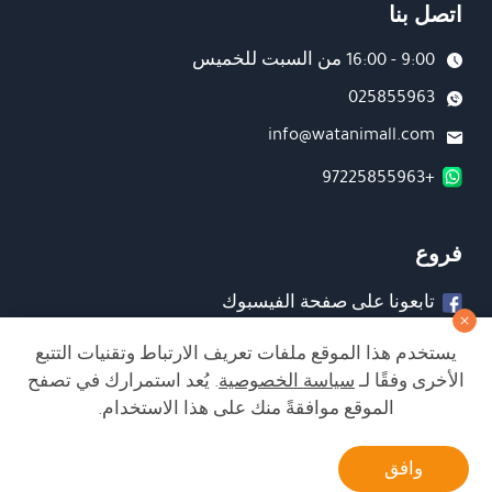
اتصل بنا
9:00 - 16:00 من السبت للخميس
025855963
info@watanimall.com
+97225855963
فروع
تابعونا على صفحة الفيسبوك
تابعونا على انستغرام
يستخدم هذا الموقع ملفات تعريف الارتباط وتقنيات التتبع
الأخرى وفقًا لـ
سياسة الخصوصية
. يُعد استمرارك في تصفح
الموقع موافقةً منك على هذا الاستخدام.
الشراء من الموقع آمن ويلبي أعلى معايير الأمان
أتصل بنا
وافق