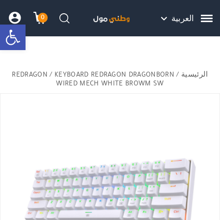
Skip to Content
Back top top
Contact Us
هل نزلت التطبيق ليصلك كل جديد ؟
0
العربية
bar
עגלת הק
התב
חיפוש
الرئيسية
/
/ KEYBOARD REDRAGON DRAGONBORN
REDRAGON
WIRED MECH WHITE BROWM SW