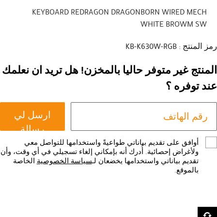
KEYBOARD REDRAGON DRAGONBORN WIRED MECH
WHITE BROWM SW
رمز المنتج : KB-K630W-RGB
المنتج غير متوفر حاليا بالمخزن! هل تريد ان نعلمك
عند توفره ؟
ارسل لي
رسالة
أوافق على تقديم بياناتي طواعيةً واستخدامها للتواصل معي
ولأغراض إحصائية. أُدرك أنه بإمكاني إلغاء تسجيلي في أي وقت، وأن
تقديم بياناتي واستخدامها يخضعان لـ
سياسة الخصوصية
الخاصة
بالموقع.