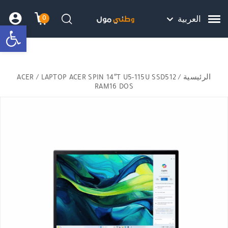
Skip to Content
Back top top
Contact Us
هل نزلت التطبيق ليصلك كل جديد ؟
0
العربية
bar
עגלת הק
התב
חיפוש
الرئيسية
/
/ LAPTOP ACER SPIN 14″T U5-115U SSD512
ACER
RAM16 DOS