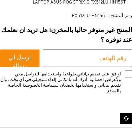
LAPTOP ASUS ROG STRIX G FX512LU HN156T
رمز المنتج : FX512LU-HN156T
المنتج غير متوفر حاليا بالمخزن! هل تريد ان نعلمك
عند توفره ؟
ارسل لي
رسالة
أوافق على تقديم بياناتي طواعيةً واستخدامها للتواصل معي
ولأغراض إحصائية. أُدرك أنه بإمكاني إلغاء تسجيلي في أي وقت، وأن
تقديم بياناتي واستخدامها يخضعان لـ
سياسة الخصوصية
الخاصة
بالموقع.