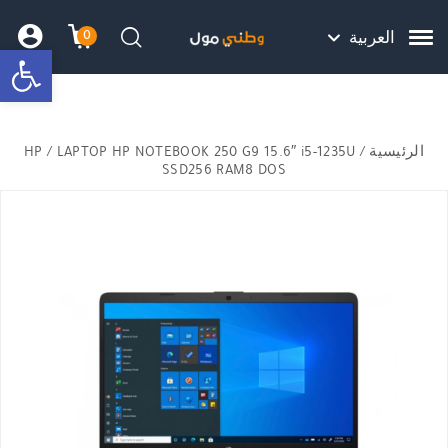
Skip to Content
Back top top
Contact Us
هل نزلت التطبيق ليصلك كل جديد ؟
0
العربية
bar
שמה
 הקניות
חיפוש
HP
/ LAPTOP HP NOTEBOOK 250 G9 15.6″ i5-1235U
/
الرئيسية
SSD256 RAM8 DOS