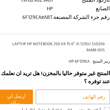
197029025401
باركود المنتج
HP
الصانع
6F1Z9EA#ABT
رقم جزء الشركة المصنعة
LAPTOP HP NOTEBOOK 250 G9 15.6″ i5-1235U SSD256
RAM8 DOS
رمز المنتج : HP-6F1Z9EA
المنتج غير متوفر حاليا بالمخزن! هل تريد ان نعلمك
عند توفره ؟
ارسل لي
رسالة