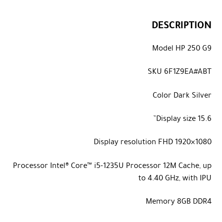
DESCRIPTION
Model
HP 250 G9
SKU
6F1Z9EA#ABT
Color
Dark Silver
Display size
15.6”
Display resolution
FHD 1920×1080
Processor
Intel® Core™ i5-1235U Processor 12M Cache, up
to 4.40 GHz, with IPU
Memory
8GB DDR4