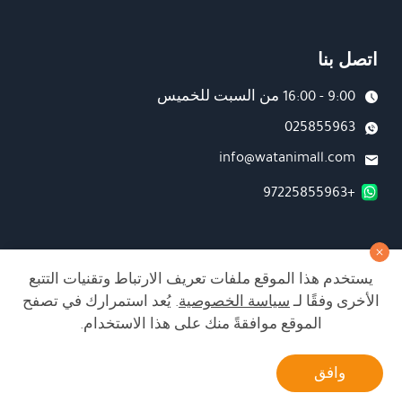
اتصل بنا
9:00 - 16:00 من السبت للخميس
025855963
info@watanimall.com
+97225855963
فروع
يستخدم هذا الموقع ملفات تعريف الارتباط وتقنيات التتبع
تابعونا على صفحة الفيسبوك
الأخرى وفقًا لـ
سياسة الخصوصية
. يُعد استمرارك في تصفح
تابعونا على انستغرام
الموقع موافقةً منك على هذا الاستخدام.
أتصل بنا
وافق