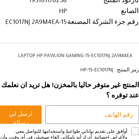
باركود المنتج
195161176258
الصانع
HP
رقم جزء الشركة المصنعة
15-EC1017NJ 2A9M4EA
LAPTOP HP PAVILION GAMING 15-EC1017NJ 2A9M4EA
رمز المنتج : HP-15-EC1017NJ
المنتج غير متوفر حاليا بالمخزن! هل تريد ان نعلمك
عند توفره ؟
ارسل لي
رسالة
أوافق على تقديم بياناتي طواعيةً واستخدامها للتواصل معي
ولأغراض إحصائية. أُدرك أنه بإمكاني إلغاء تسجيلي في أي وقت، وأن