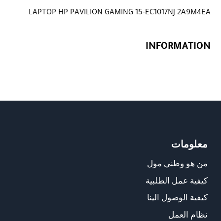
LAPTOP HP PAVILION GAMING 15-EC1017NJ 2A9M4EA
INFORMATION
معلومات
من هو وطني مول
كيفية عمل الطلبية
كيفية الوصول الينا
نظام العمل