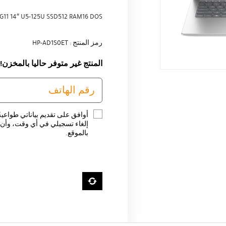
11 14″ U5-125U SSD512 RAM16 DOS
رمز المنتج : HP-AD1S0ET
المنتج غير متوفر حاليا بالمخزن!
أوافق على تقديم بياناتي طواعية
إلغاء تسجيلي في أي وقت، وأن ت
بالموقع.