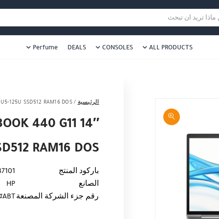
هل نزلت التطبيق ليصلك كل جديد ؟
هل 
ا تريد ان تبحث
Perfume
DEALS
CONSOLES
ALL PRODUCTS
الرئيسية
/
 U5-125U SSD512 RAM16 DOS
OOK 440 G11 14″
SD512 RAM16 DOS
باركود المنتج
7101
الصانع
HP
رقم جزء الشركة المصنعة
#ABT