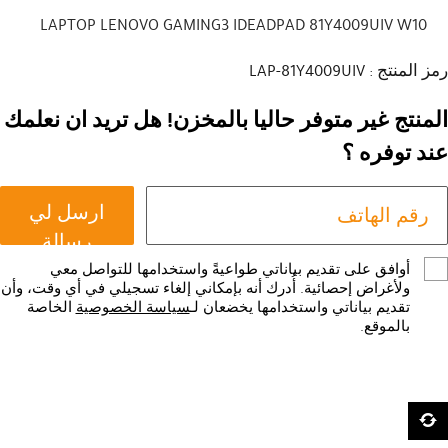
LAPTOP LENOVO GAMING3 IDEADPAD 81Y4009UIV W10
رمز المنتج : LAP-81Y4009UIV
المنتج غير متوفر حاليا بالمخزن! هل تريد ان نعلمك
عند توفره ؟
ارسل لي
رسالة
أوافق على تقديم بياناتي طواعيةً واستخدامها للتواصل معي
ولأغراض إحصائية. أُدرك أنه بإمكاني إلغاء تسجيلي في أي وقت، وأن
تقديم بياناتي واستخدامها يخضعان لـ
سياسة الخصوصية
الخاصة
بالموقع.