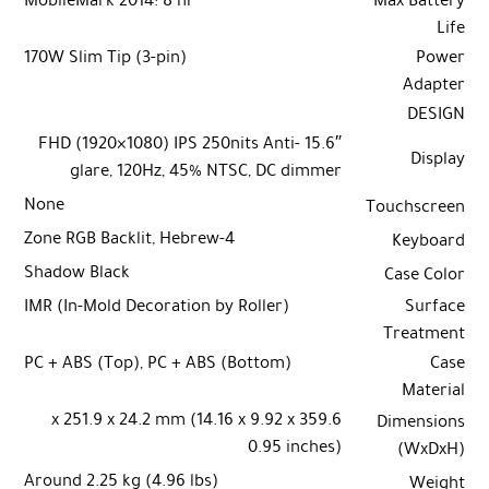
Life
170W Slim Tip (3-pin)
Power
Adapter
DESIGN
15.6″ FHD (1920×1080) IPS 250nits Anti-
Display
glare, 120Hz, 45% NTSC, DC dimmer
None
Touchscreen
4-Zone RGB Backlit, Hebrew
Keyboard
Shadow Black
Case Color
IMR (In-Mold Decoration by Roller)
Surface
Treatment
PC + ABS (Top), PC + ABS (Bottom)
Case
Material
359.6 x 251.9 x 24.2 mm (14.16 x 9.92 x
Dimensions
0.95 inches)
(WxDxH)
Around 2.25 kg (4.96 lbs)
Weight