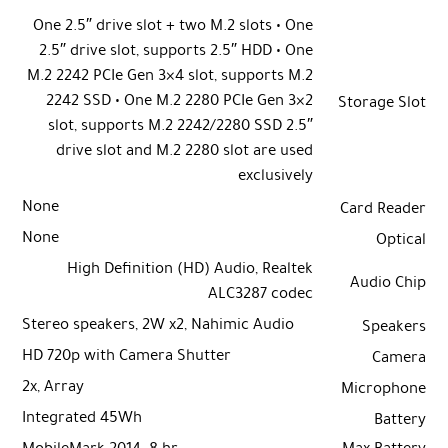
One 2.5″ drive slot + two M.2 slots • One
2.5″ drive slot, supports 2.5″ HDD • One
M.2 2242 PCIe Gen 3×4 slot, supports M.2
2242 SSD • One M.2 2280 PCIe Gen 3×2
Storage Slot
slot, supports M.2 2242/2280 SSD 2.5″
drive slot and M.2 2280 slot are used
exclusively
None
Card Reader
None
Optical
High Definition (HD) Audio, Realtek
Audio Chip
ALC3287 codec
Stereo speakers, 2W x2, Nahimic Audio
Speakers
HD 720p with Camera Shutter
Camera
2x, Array
Microphone
Integrated 45Wh
Battery
MobileMark 2014: 8 hr
Max Battery