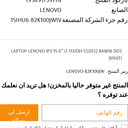
باركود المنتج
195891739778
الصانع
LENOVO
رقم جزء الشركة المصنعة
15IHU6 82K100JWIV
LAPTOP LENOVO IP3 15.6″ i7-11370H SSD512 RAM16 DOS
3050TI
رمز المنتج : LENOVO-82K100JW
المنتج غير متوفر حاليا بالمخزن! هل تريد ان نعلمك
عند توفره ؟
ارسل لي
رسالة