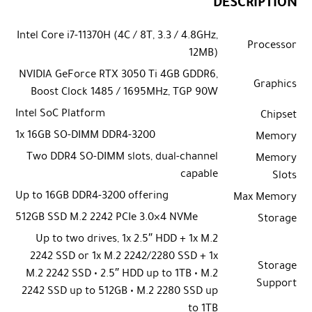
DESCRIPTION
Intel Core i7-11370H (4C / 8T, 3.3 / 4.8GHz,
Processor
12MB)
NVIDIA GeForce RTX 3050 Ti 4GB GDDR6,
Graphics
Boost Clock 1485 / 1695MHz, TGP 90W
Intel SoC Platform
Chipset
1x 16GB SO-DIMM DDR4-3200
Memory
Two DDR4 SO-DIMM slots, dual-channel
Memory
capable
Slots
Up to 16GB DDR4-3200 offering
Max Memory
512GB SSD M.2 2242 PCIe 3.0×4 NVMe
Storage
Up to two drives, 1x 2.5″ HDD + 1x M.2
2242 SSD or 1x M.2 2242/2280 SSD + 1x
Storage
M.2 2242 SSD • 2.5″ HDD up to 1TB • M.2
Support
2242 SSD up to 512GB • M.2 2280 SSD up
to 1TB