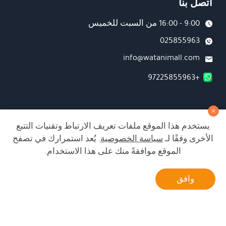
اتصل بنا
9:00 - 16:00 من السبت للخميس
025855963
info@watanimall.com
+97225855963
فروع
يستخدم هذا الموقع ملفات تعريف الارتباط وتقنيات التتبع
تابعونا على صفحة الفيسبوك
الأخرى وفقًا لـ
سياسة الخصوصية
. يُعد استمرارك في تصفح
تابعونا على انستغرام
الموقع موافقةً منك على هذا الاستخدام.
أتصل بنا
وافق
الشراء من الموقع آمن ويلبي أعلى معايير الأمان
Developed by Matat Technologies ltd