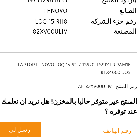
باركود المنتج
197532983885
الصانع
LENOVO
رقم جزء الشركة
LOQ 15IRH8
المصنعة
82XV00ULIV
LAPTOP LENOVO LOQ 15.6″ i7-13620H SSD1TB RAM16
RTX4060 DOS
رمز المنتج : LAP-82XV00ULIV
المنتج غير متوفر حاليا بالمخزن! هل تريد ان نعلمك
عند توفره ؟
ارسل لي