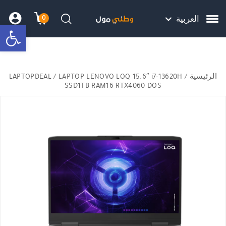
Skip to Content
Back top top
Contact Us
هل نزلت التطبيق ليصلك كل جديد ؟
0
العربية
bar
עגלת הק
התב
חיפוש
الرئيسية
/
/ LAPTOP LENOVO LOQ 15.6″ i7-13620H
LAPTOPDEAL
SSD1TB RAM16 RTX4060 DOS