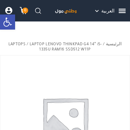
Skip to Content
Back top top
Contact Us
هل نزلت التطبيق ليصلك كل جديد ؟
0
العربية
bar
עגלת הק
התב
חיפוש
الرئيسية
/
/ LAPTOP LENOVO THINKPAD G4 14″ i5-
LAPTOPS
1335U RAM16 SSD512 W11P