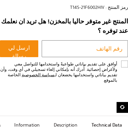
رمز المنتج : T14S-21F6002HIV
المنتج غير متوفر حاليا بالمخزن! هل تريد ان نعلمك
عند توفره ؟
ارسل لي
رسالة
أوافق على تقديم بياناتي طواعيةً واستخدامها للتواصل معي
ولأغراض إحصائية. أُدرك أنه بإمكاني إلغاء تسجيلي في أي وقت، وأن
تقديم بياناتي واستخدامها يخضعان لـ
سياسة الخصوصية
الخاصة
بالموقع.
s
Information
Description
Technical Data