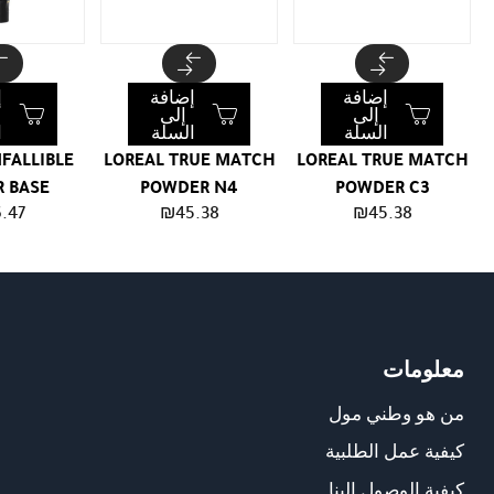
إضافة
إضافة
إ
إلى
إلى
السلة
السلة
ا
NFALLIBLE
LOREAL TRUE MATCH
LOREAL TRUE MATCH
R BASE
POWDER N4
POWDER C3
.47
₪
45.38
₪
45.38
معلومات
من هو وطني مول
كيفية عمل الطلبية
كيفية الوصول الينا