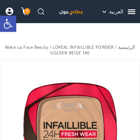
Skip to Content
Back top top
Contact Us
هل نزلت التطبيق ليصلك كل جديد ؟
0
العربية
bar
עגלת הק
התב
חיפוש
الرئيسية
/
/ LOREAL INFAILLIBLE POWDER
Make up Face Beauty
GOLDEN BEIGE 140