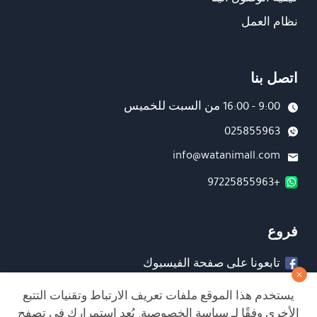
نظام العمل
اتصل بنا
9:00 - 16:00 من السبت للخميس
025855963
info@watanimall.com
+97225855963
فروع
تابعونا على صفحة الفيسبوك
تابعونا على انستغرام
يستخدم هذا الموقع ملفات تعريف الارتباط وتقنيات التتبع
الأخرى وفقًا لـ
سياسة الخصوصية
. يُعد استمرارك في تصفح