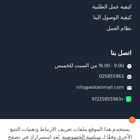
كيفية عمل الطلبية
كيفية الوصول الينا
نظام العمل
اتصل بنا
9:00 - 16:00 من السبت للخميس
025855963
info@watanimall.com
+97225855963
فروع
يستخدم هذا الموقع ملفات تعريف الارتباط وتقنيات التتبع
تابعونا على صفحة الفيسبوك
الأخرى وفقًا لـ
سياسة الخصوصية
. يُعد استمرارك في تصفح