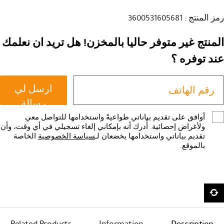
رمز المنتج : 3600531605681
المنتج غير متوفر حاليا بالمخزن! هل تريد ان نعلمك
عند توفره ؟
ارسل لي
رسالة
أوافق على تقديم بياناتي طواعيةً واستخدامها للتواصل معي
ولأغراض إحصائية. أُدرك أنه بإمكاني إلغاء تسجيلي في أي وقت، وأن
تقديم بياناتي واستخدامها يخضعان لـ
سياسة الخصوصية
الخاصة
بالموقع.
Related Products
Information
Description