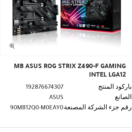
MB ASUS ROG STRIX Z490-F GAMING
INTEL LGA12
باركود المنتج
192876674307
الصانع
ASUS
رقم جزء الشركة المصنعة
90MB12Q0-M0EAY0