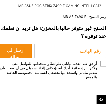
MB ASUS ROG STRIX Z490-F GAMING INTEL LGA12
رمز المنتج : MB-AS-Z490-F
المنتج غير متوفر حاليا بالمخزن! هل تريد ان نعلمك
عند توفره ؟
ارسل لي
رسالة
أوافق على تقديم بياناتي طواعيةً واستخدامها للتواصل معي
ولأغراض إحصائية. أُدرك أنه بإمكاني إلغاء تسجيلي في أي وقت، وأن
تقديم بياناتي واستخدامها يخضعان لـ
سياسة الخصوصية
الخاصة
بالموقع.