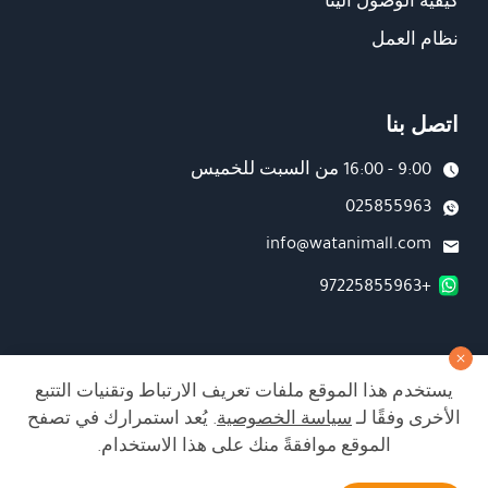
كيفية الوصول الينا
نظام العمل
اتصل بنا
9:00 - 16:00 من السبت للخميس
025855963
info@watanimall.com
+97225855963
فروع
يستخدم هذا الموقع ملفات تعريف الارتباط وتقنيات التتبع
تابعونا على صفحة الفيسبوك
الأخرى وفقًا لـ
سياسة الخصوصية
. يُعد استمرارك في تصفح
تابعونا على انستغرام
الموقع موافقةً منك على هذا الاستخدام.