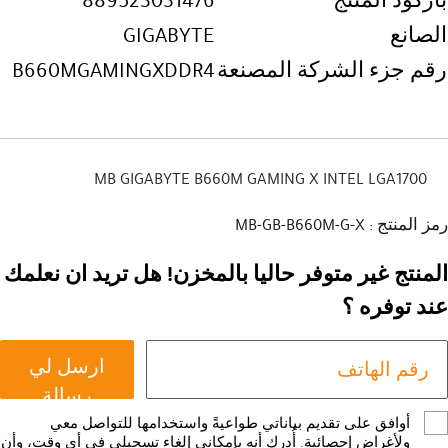
باركود المنتج
889523031476
الصانع
GIGABYTE
رقم جزء الشركة المصنعة
B660MGAMINGXDDR4
MB GIGABYTE B660M GAMING X INTEL LGA1700
رمز المنتج : MB-GB-B660M-G-X
المنتج غير متوفر حاليا بالمخزن! هل تريد ان نعلمك
عند توفره ؟
ارسل لي
رسالة
أوافق على تقديم بياناتي طواعيةً واستخدامها للتواصل معي
ولأغراض إحصائية. أُدرك أنه بإمكاني إلغاء تسجيلي في أي وقت، وأن