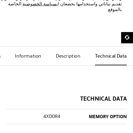
تقديم بياناتي واستخدامها يخضعان لـ
سياسة الخصوصية
الخاصة
بالموقع.
s
Information
Description
Technical Data
TECHNICAL DATA
4XDDR4
MEMORY OPTION