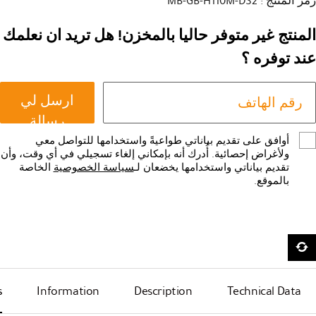
رمز المنتج : MB-GB-H110M-DS2
المنتج غير متوفر حاليا بالمخزن! هل تريد ان نعلمك
عند توفره ؟
ارسل لي
رسالة
أوافق على تقديم بياناتي طواعيةً واستخدامها للتواصل معي
ولأغراض إحصائية. أُدرك أنه بإمكاني إلغاء تسجيلي في أي وقت، وأن
تقديم بياناتي واستخدامها يخضعان لـ
سياسة الخصوصية
الخاصة
بالموقع.
s
Information
Description
Technical Data