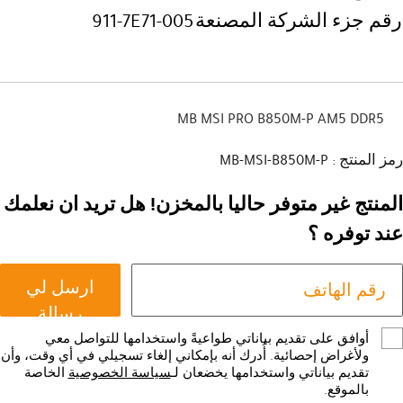
رقم جزء الشركة المصنعة
911-7E71-005
MB MSI PRO B850M-P AM5 DDR5
رمز المنتج : MB-MSI-B850M-P
المنتج غير متوفر حاليا بالمخزن! هل تريد ان نعلمك
عند توفره ؟
ارسل لي
رسالة
أوافق على تقديم بياناتي طواعيةً واستخدامها للتواصل معي
ولأغراض إحصائية. أُدرك أنه بإمكاني إلغاء تسجيلي في أي وقت، وأن
تقديم بياناتي واستخدامها يخضعان لـ
سياسة الخصوصية
الخاصة
بالموقع.