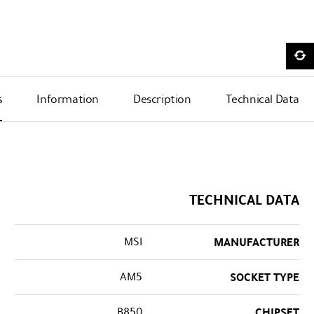
s
Information
Description
Technical Data
TECHNICAL DATA
MSI
MANUFACTURER
AM5
SOCKET TYPE
B850
CHIPSET