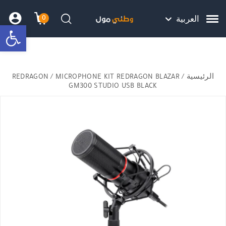
Skip to Content
Back top top
Contact Us
هل نزلت التطبيق ليصلك كل جديد ؟
0
العربية
bar
עגלת הק
התב
חיפוש
الرئيسية
/
/ MICROPHONE KIT REDRAGON BLAZAR
REDRAGON
GM300 STUDIO USB BLACK