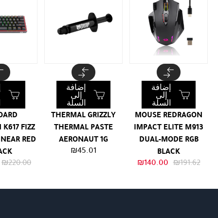
إضافة
إضافة
إ
إلى
إلى
السلة
السلة
ا
OARD
THERMAL GRIZZLY
MOUSE REDRAGON
K617 FIZZ
THERMAL PASTE
IMPACT ELITE M913
INEAR RED
AERONAUT 1G
DUAL-MODE RGB
₪
45.01
LACK
BLACK
السعر
السعر
₪
220.00
₪
140.00
₪
191.62
الأصلي
الحالي
هو:
هو:
₪140.00.
₪191.62.