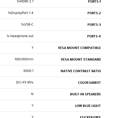
1xHDMI 2.1
PORTS-1
1xDisplayPort 1.4
PORTS-2
1xUSB-C
PORTS-3
1x Headphone out
PORTS-4
Y
VESA MOUNT COMPATIBLE
100x100mm
VESA MOUNT STANDARD
3000:1
NATIVE CONTRAST RATIO
95% DCI-P3
COLOR GAMUT
N
BUILT-IN SPEAKERS
Y
LOW BLUE LIGHT
Y
FLICKER-FREE