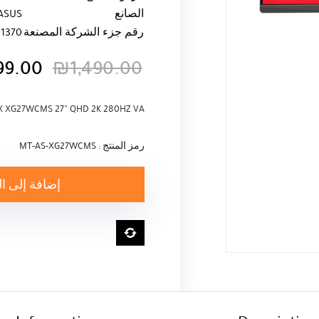
الصانع
ASUS
رقم جزء الشركة المصنعة
1370
99.00
₪
1,490.00
السعر
السعر
الحالي
الأصلي
X XG27WCMS 27” QHD 2K 280HZ VA
هو:
هو:
₪1,490.00.
₪1,299.00.
رمز المنتج : MT-AS-XG27WCMS
إضافة إلى ا