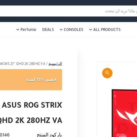
هل نزلت التطبيق ليصلك كل جديد ؟
هل 
ا تريد ان تبحث
Perfume
DEALS
CONSOLES
ALL PRODUCTS
الرئيسية
/
WCMS 27” QHD 2K 280HZ VA
خصم %13 لمدة
ASUS ROG STRIX
QHD 2K 280HZ VA
باركود المنتج
0146