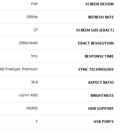
Flat
SCREEN DESIGN
280Hz
REFRESH RATE
27 "
SCREEN SIZE (EXACT)
2560x1440
EXACT RESOLUTION
1ms
RESPONSE TIME
MD FreeSync Premium
SYNC TECHNOLOGY
16:9
ASPECT RATIO
400 cd/m²
BRIGHTNESS
HDR10
HDR SUPPORT
Y
USB PORTS