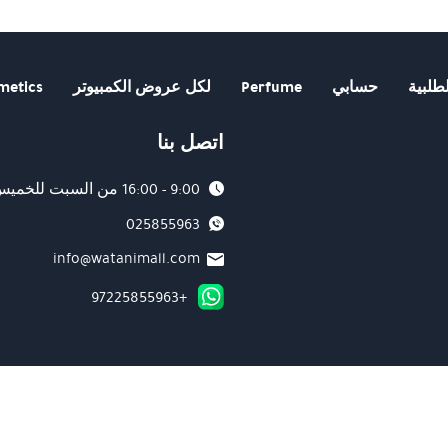
طلبية
حسابي
Perfume
لكل عروض الكمبيوتر
metics
اتصل بنا
9:00 - 16:00 من السبت للخميس
025855963
info@watanimall.com
+97225855963
 أعلى معايير الأمان