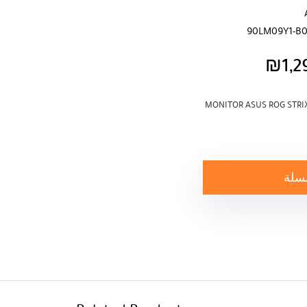
90LM09Y1-B0
₪
1,2
MONITOR ASUS ROG STRI
لسلة