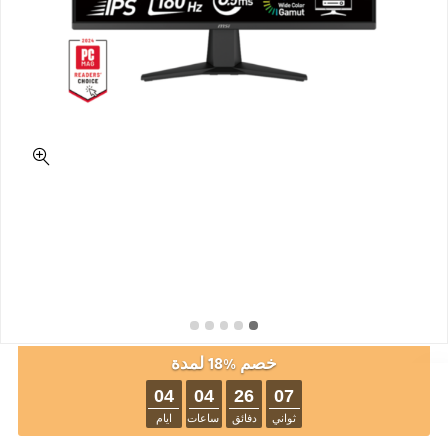
خصم %18 لمدة
04
04
26
07
ثواني
دفائق
ساعات
ايام