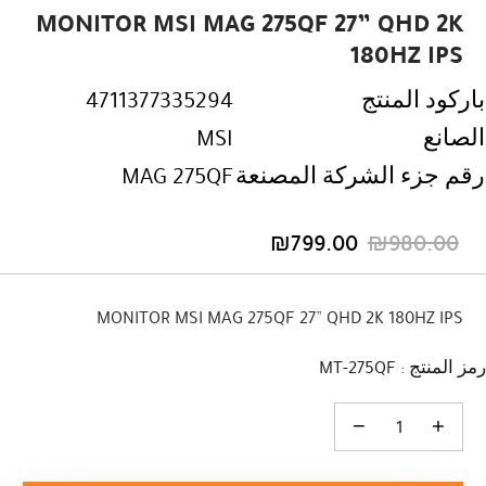
MONITOR MSI MAG 275QF 27” QHD 2K
180HZ IPS
باركود المنتج
4711377335294
الصانع
MSI
رقم جزء الشركة المصنعة
MAG 275QF
₪
799.00
₪
980.00
السعر
السعر
الحالي
الأصلي
هو:
هو:
MONITOR MSI MAG 275QF 27” QHD 2K 180HZ IPS
₪980.00.
₪799.00.
رمز المنتج : MT-275QF
كمية MONITOR MSI MAG 275QF 27'' QHD 2K 180HZ IPS