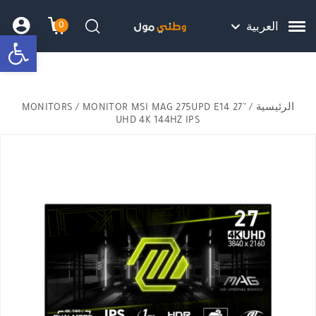
Skip to Content
Back top top
Contact Us
هل نزلت التطبيق ليصلك كل جديد ؟
0
العربية
bar
עגלת הק
התב
חיפוש
الرئيسية
/
/ MONITOR MSI MAG 275UPD E14 27”
MONITORS
UHD 4K 144HZ IPS