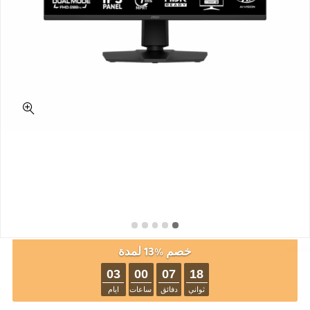
خصم %13 لمدة
03
00
07
17
ثواني
دفائق
ساعات
ايام