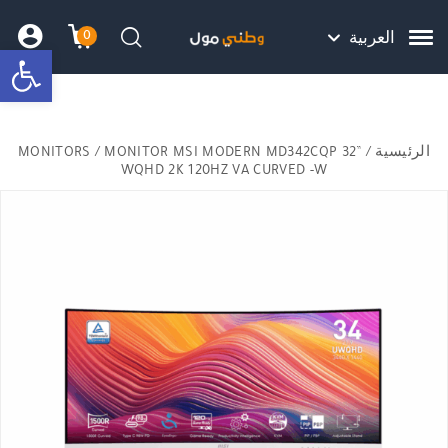
Skip to Content
Back top top
Contact Us
هل نزلت التطبيق ليصلك كل جديد ؟
0
العربية
bar
עגלת הק
התב
חיפוש
الرئيسية
/
/ MONITOR MSI MODERN MD342CQP 32”
MONITORS
WQHD 2K 120HZ VA CURVED -W