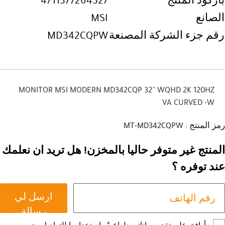
باركود المنتج
4711377264327
الصانع
MSI
رقم جزء الشركة المصنعة
MD342CQPW
MONITOR MSI MODERN MD342CQP 32” WQHD 2K 120HZ
VA CURVED -W
رمز المنتج : MT-MD342CQPW
المنتج غير متوفر حاليا بالمخزن! هل تريد ان نعلمك
عند توفره ؟
ارسل لي
رسالة