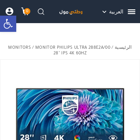
Skip to Content
Back top top
Contact Us
هل نزلت التطبيق ليصلك كل جديد ؟
0
العربية
bar
עגלת הק
התב
חיפוש
الرئيسية
/
/ MONITOR PHILIPS ULTRA 288E2A/00
MONITORS
28” IPS 4K 60HZ