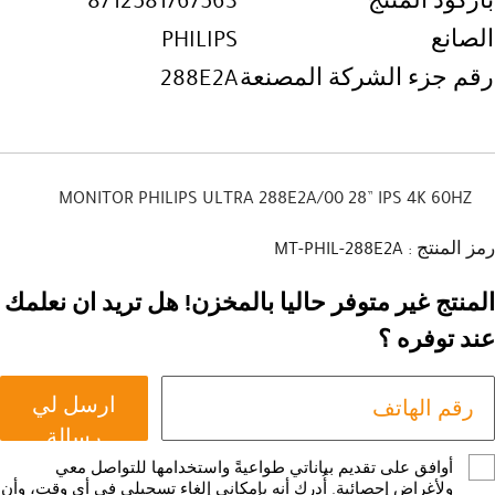
باركود المنتج
8712581767563
الصانع
PHILIPS
رقم جزء الشركة المصنعة
288E2A
MONITOR PHILIPS ULTRA 288E2A/00 28” IPS 4K 60HZ
رمز المنتج : MT-PHIL-288E2A
المنتج غير متوفر حاليا بالمخزن! هل تريد ان نعلمك
عند توفره ؟
ارسل لي
رسالة
أوافق على تقديم بياناتي طواعيةً واستخدامها للتواصل معي
ولأغراض إحصائية. أُدرك أنه بإمكاني إلغاء تسجيلي في أي وقت، وأن