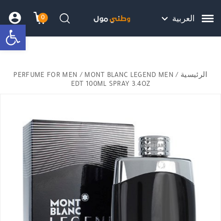
Skip to Content
Back top top
Contact Us
هل نزلت التطبيق ليصلك كل جديد ؟
0
العربية
bar
עגלת הק
התב
חיפוש
الرئيسية
/
/ MONT BLANC LEGEND MEN
PERFUME FOR MEN
EDT 100ML SPRAY 3.4OZ