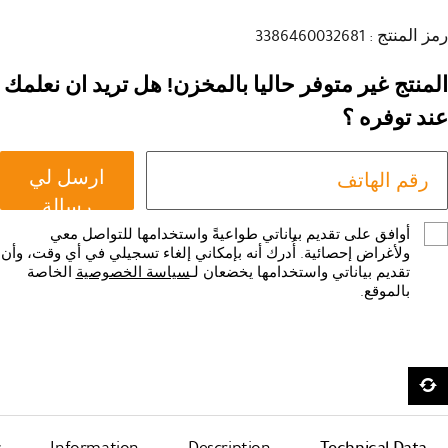
رمز المنتج : 3386460032681
المنتج غير متوفر حاليا بالمخزن! هل تريد ان نعلمك
عند توفره ؟
ارسل لي
رسالة
أوافق على تقديم بياناتي طواعيةً واستخدامها للتواصل معي
ولأغراض إحصائية. أُدرك أنه بإمكاني إلغاء تسجيلي في أي وقت، وأن
تقديم بياناتي واستخدامها يخضعان لـ
سياسة الخصوصية
الخاصة
بالموقع.
s
Information
Description
Technical Data