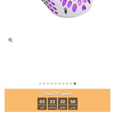
خصم %52 لمدة
03
23
32
50
ثواني
دفائق
ساعات
ايام