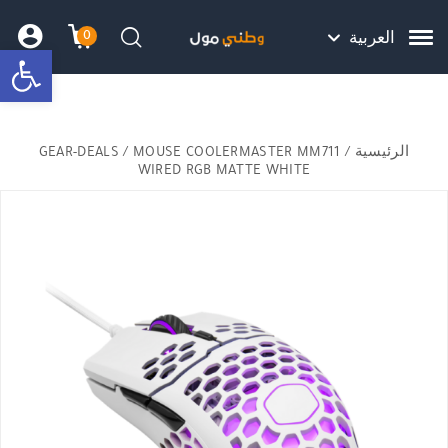
Skip to Content
Back top top
Contact Us
هل نزلت التطبيق ليصلك كل جديد ؟
0
العربية
bar
עגלת הק
התב
חיפוש
الرئيسية
/
/ MOUSE COOLERMASTER MM711
GEAR-DEALS
WIRED RGB MATTE WHITE