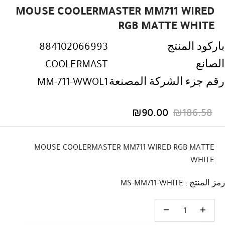
MOUSE COOLERMASTER MM711 WIRED
RGB MATTE WHITE
باركود المنتج
884102066993
الصانع
COOLERMAST
رقم جزء الشركة المصنعة
MM-711-WWOL1
₪
90.00
₪
186.58
السعر
السعر
الحالي
الأصلي
هو:
هو:
MOUSE COOLERMASTER MM711 WIRED RGB MATTE
₪186.58.
₪90.00.
WHITE
رمز المنتج : MS-MM711-WHITE
كمية MOUSE COOLERMASTER MM711 WIRED RGB MATTE WHITE