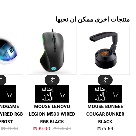
منتجات اخرى ممكن ان تحبها
إضافة
إضافة
إ
إلى
إلى
السلة
السلة
ا
ENDGAME
MOUSE LENOVO
MOUSE BUNGEE
WIRED RGB
LEGION M500 WIRED
COUGAR BUNKER
FROST
RGB BLACK
BLACK
السعر
السعر
₪
211.80
₪
99.00
₪
176.49
₪
75.64
الأصلي
الحالي