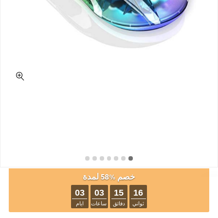
خصم %58 لمدة
03
03
15
16
ثواني
دفائق
ساعات
ايام