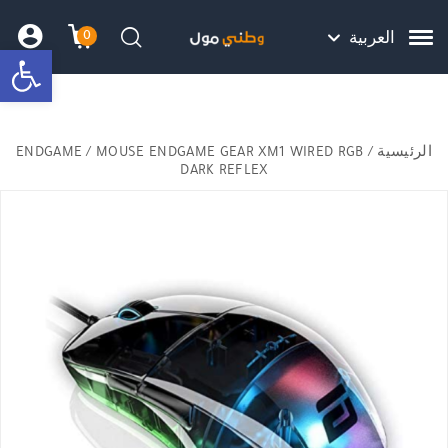
Skip to Content
Back top top
Contact Us
هل نزلت التطبيق ليصلك كل جديد ؟
0
العربية
bar
עגלת הק
התב
חיפוש
الرئيسية
/
/ MOUSE ENDGAME GEAR XM1 WIRED RGB
ENDGAME
DARK REFLEX