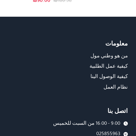
₪
90.00
₪
186.58
هو:
هو:
الأصلي
الحالي
₪170.00.
₪262.22.
هو:
هو:
₪90.00.
₪186.58.
معلومات
من هو وطني مول
كيفية عمل الطلبية
كيفية الوصول الينا
نظام العمل
اتصل بنا
9:00 - 16:00 من السبت للخميس
025855963