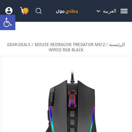
Skip to Content
Back top top
Contact Us
هل نزلت التطبيق ليصلك كل جديد ؟
0
العربية
bar
עגלת הק
התב
חיפוש
الرئيسية
/
/ MOUSE REDRAGON PREDATOR M612
GEAR-DEALS
WIRED RGB BLACK