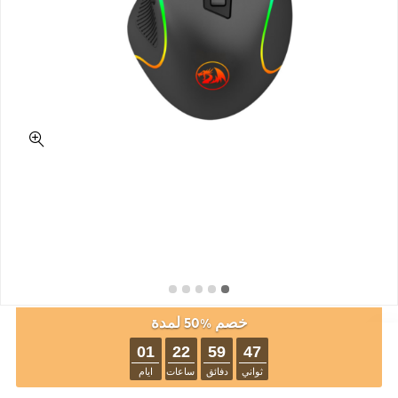
خصم %50 لمدة
01
22
59
47
ثواني
دفائق
ساعات
ايام